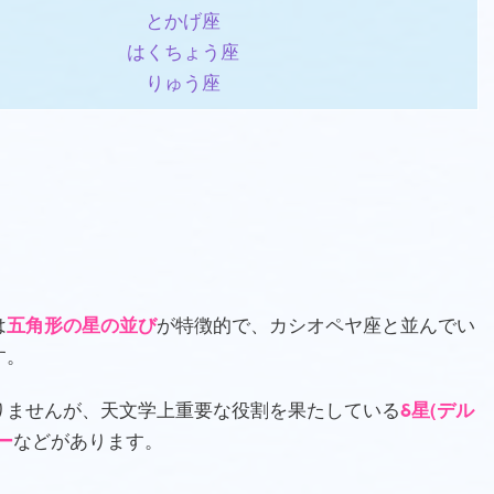
とかげ座
はくちょう座
りゅう座
は
五角形の星の並び
が特徴的で、カシオペヤ座と並んでい
す。
りませんが、天文学上重要な役割を果たしている
δ星(デル
ー
などがあります。