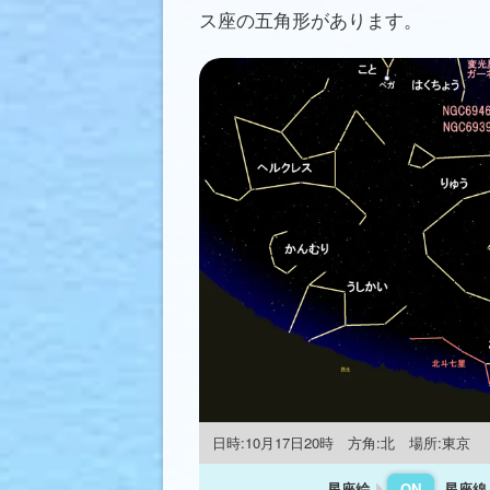
ス座の五角形があります。
日時:10月17日20時 方角:北 場所:東京
星座絵
星座線