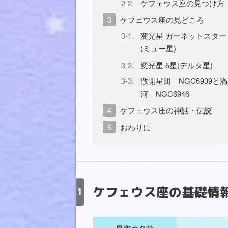
ケフェウス座の見つけ方
ケフェウス座の見どころ
変光星 ガーネットスター 
(ミュー星)
変光星 δ星(デルタ星)
散開星団 NGC6939と
河 NGC6946
ケフェウス座の神話・伝説
おわりに
ケフェウス座の基礎情