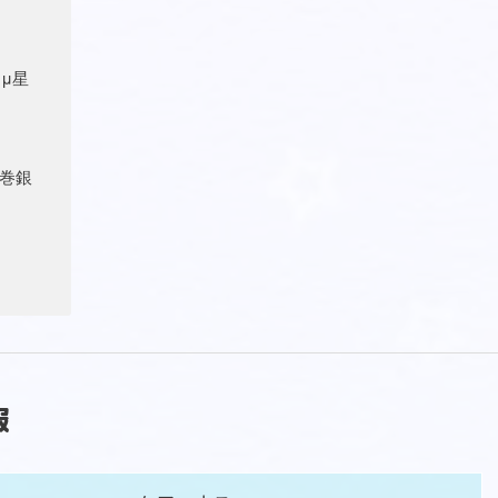
μ星
渦巻銀
報